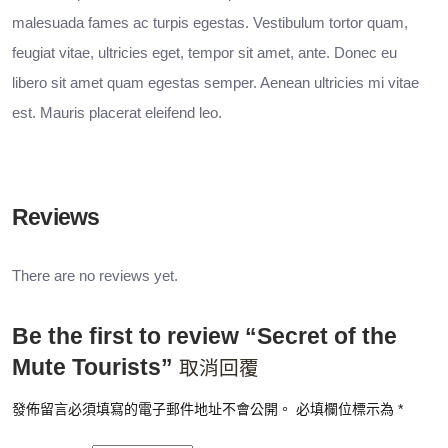
malesuada fames ac turpis egestas. Vestibulum tortor quam,
feugiat vitae, ultricies eget, tempor sit amet, ante. Donec eu
libero sit amet quam egestas semper. Aenean ultricies mi vitae
est. Mauris placerat eleifend leo.
Reviews
There are no reviews yet.
Be the first to review “Secret of the
Mute Tourists”
取消回覆
發佈留言必須填寫的電子郵件地址不會公開。
必填欄位標示為
*