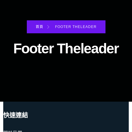
首頁
FOOTER THELEADER
Footer Theleader
快速連結